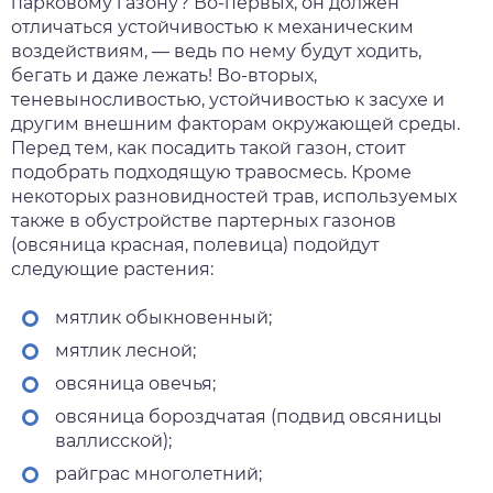
парковому газону? Во-первых, он должен
отличаться устойчивостью к механическим
воздействиям, — ведь по нему будут ходить,
бегать и даже лежать! Во-вторых,
теневыносливостью, устойчивостью к засухе и
другим внешним факторам окружающей среды.
Перед тем, как посадить такой газон, стоит
подобрать подходящую травосмесь. Кроме
некоторых разновидностей трав, используемых
также в обустройстве партерных газонов
(овсяница красная, полевица) подойдут
следующие растения:
мятлик обыкновенный;
мятлик лесной;
овсяница овечья;
овсяница бороздчатая (подвид овсяницы
валлисской);
райграс многолетний;