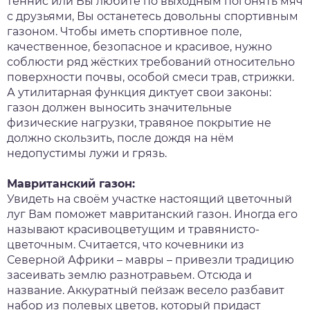
теннис или Вы любите по выходным погонять мяч
с друзьями, Вы останетесь довольны спортивным
газоном. Чтобы иметь спортивное поле,
качественное, безопасное и красивое, нужно
соблюсти ряд жёстких требований относительно
поверхности почвы, особой смеси трав, стрижки.
А утилитарная функция диктует свои законы:
газон должен выносить значительные
физические нагрузки, травяное покрытие не
должно скользить, после дождя на нём
недопустимы лужи и грязь.
Мавританский газон:
Увидеть на своём участке настоящий цветочный
луг Вам поможет мавританский газон. Иногда его
называют красивоцветущим и травянисто-
цветочным. Считается, что кочевники из
Северной Африки – мавры – привезли традицию
засеивать землю разнотравьем. Отсюда и
название. Аккуратный пейзаж весело разбавит
набор из полевых цветов, который придаст