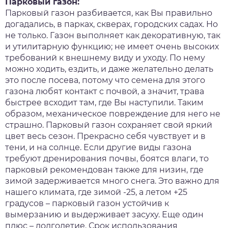
Парковый газон:
Парковый газон разбивается, как Вы правильно
догадались, в парках, скверах, городских садах. Но
не только. Газон выполняет как декоративную, так
и утилитарную функцию; не имеет очень высоких
требований к внешнему виду и уходу. По нему
можно ходить, ездить, и даже желательно делать
это после посева, потому что семена для этого
газона любят контакт с почвой, а значит, трава
быстрее всходит там, где Вы наступили. Таким
образом, механическое повреждение для него не
страшно. Парковый газон сохраняет свой яркий
цвет весь сезон. Прекрасно себя чувствует и в
тени, и на солнце. Если другие виды газона
требуют дренирования почвы, боятся влаги, то
парковый рекомендован также для низин, где
зимой задерживается много снега. Это важно для
нашего климата, где зимой -25, а летом +25
градусов – парковый газон устойчив к
вымерзанию и выдерживает засуху. Еще один
плюс – долголетие. Срок использования