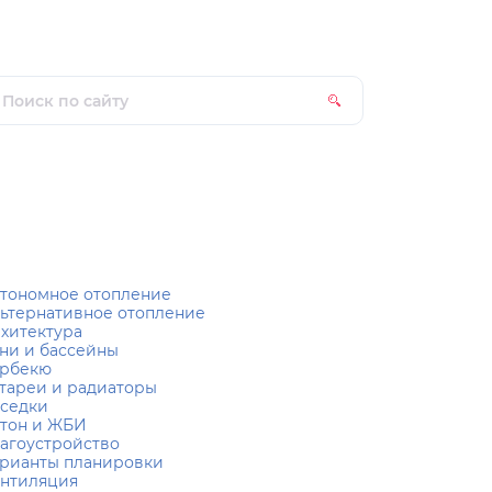
тономное отопление
ьтернативное отопление
хитектура
ни и бассейны
рбекю
тареи и радиаторы
седки
тон и ЖБИ
агоустройство
рианты планировки
нтиляция