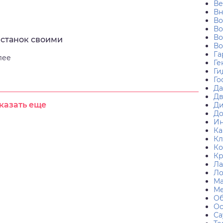
Ве
Вн
В
Во
Во
 станок своими
Во
Га
лее
Ге
Ги
Го
Да
Дв
казать еще
Ди
До
Ин
Ка
Кл
Ко
К
Ла
Л
Ма
Ме
Об
О
Са