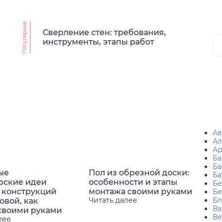
Популярное
Сверление стен: требования,
инструменты, этапы работ
Ав
Ал
Ар
Ба
Ба
ые
Пол из обрезной доски:
Ба
рские идеи
особенности и этапы
Бе
 конструкций
монтажа своими руками
Бе
Читать далее
Бл
овой, как
Ва
 своими руками
Ве
лее