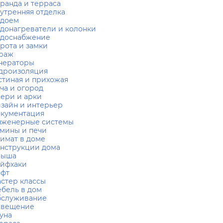
ранда и терраса
утренняя отделка
одоем
донагреватели и колонки
доснабжение
рота и замки
раж
нераторы
дроизоляция
стиная и прихожая
ча и огород
ери и арки
зайн и интерьер
кументация
женерные системы
мины и печи
имат в доме
нструкции дома
рыша
йфхаки
офт
стер классы
бель в дом
служивание
свещение
уна