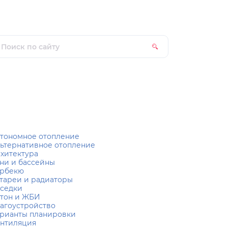
тономное отопление
ьтернативное отопление
хитектура
ни и бассейны
рбекю
тареи и радиаторы
седки
тон и ЖБИ
агоустройство
рианты планировки
нтиляция