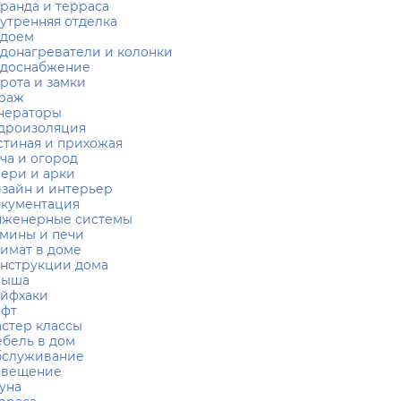
ранда и терраса
утренняя отделка
одоем
донагреватели и колонки
доснабжение
рота и замки
раж
нераторы
дроизоляция
стиная и прихожая
ча и огород
ери и арки
зайн и интерьер
кументация
женерные системы
мины и печи
имат в доме
нструкции дома
рыша
йфхаки
офт
стер классы
бель в дом
служивание
свещение
уна