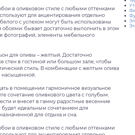
Те
Ут
 обои в оливковом стиле с любыми оттенками
Фа
используют для акцентирования отдельно
Фу
Эл
белого с успехом могут быть использованы
Эт
обоями: бывает достаточно выполнить в этом
ля фотографий, элементы мебельного
ьон для оливы – желтый. Достаточно
е стен в гостиной или большом зале, чтобы
ический стиль. В комбинации с желтым олива
и насыщенной.
здать в помещении гармоничное визуальное
те сочетание оливкового цвета с голубым.
ести и внесет в гамму радостные весенние
м будет идеальным сочетанием для
азначенной для отдыха и сна.
 обои в оливковом стиле с любыми оттенками
используют для акцентирования отдельно