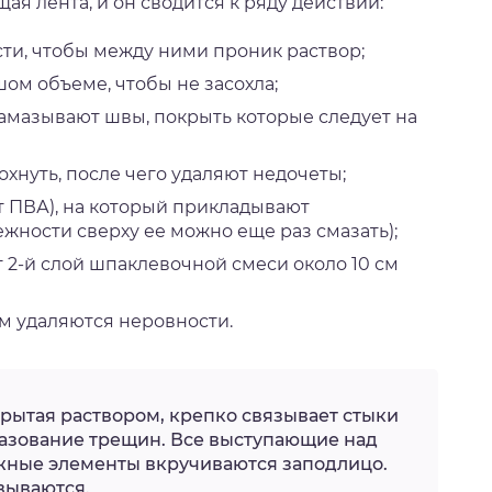
я лента, и он сводится к ряду действий:
ти, чтобы между ними проник раствор;
м объеме, чтобы не засохла;
амазывают швы, покрыть которые следует на
хнуть, после чего удаляют недочеты;
т ПВА), на который прикладывают
жности сверху ее можно еще раз смазать);
т 2-й слой шпаклевочной смеси около 10 см
м удаляются неровности.
крытая раствором, крепко связывает стыки
азование трещин. Все выступающие над
жные элементы вкручиваются заподлицо.
вываются.