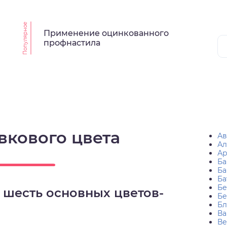
Популярное
Применение оцинкованного
профнастила
вкового цвета
Ав
Ал
Ар
Ба
Ба
Ба
Бе
 шесть основных цветов-
Бе
Бл
Ва
Ве