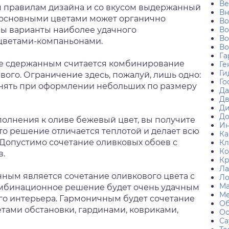
Ве
 правилам дизайна и со вкусом выдержанный
Вн
и основными цветами может органично
В
ны варианты наиболее удачного
Во
Во
цветами-компаньонами.
Во
Га
не сдержанным считается комбинирование
Ге
Ги
вого. Ограничение здесь, пожалуй, лишь одно:
Го
енять при оформлении небольших по размеру
Да
Дв
Ди
До
полнения к оливе бежевый цвет, вы получите
Ин
то решение отличается теплотой и делает всю
Ка
Допустимо сочетание оливковых обоев с
Кл
Ко
в.
К
Ла
нным является сочетание оливкового цвета с
Л
Ма
омбинационное решение будет очень удачным
Ме
о интерьера. Гармоничным будет сочетание
Об
тами обстановки, гардинами, ковриками,
О
Са