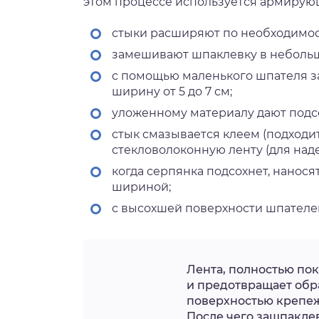
этом процессе используется армирующа
стыки расширяют по необходимос
замешивают шпаклевку в небольшо
с помощью маленького шпателя з
ширину от 5 до 7 см;
уложенному материалу дают подсо
стык смазывается клеем (подходи
стекловолоконную ленту (для наде
когда серпянка подсохнет, нанося
шириной;
с высохшей поверхности шпателе
Лента, полностью по
и предотвращает обр
поверхностью крепе
После чего зашпакле