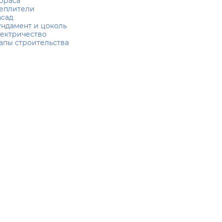
рраса
еплители
сад
ндамент и цоколь
ектричество
апы строительства