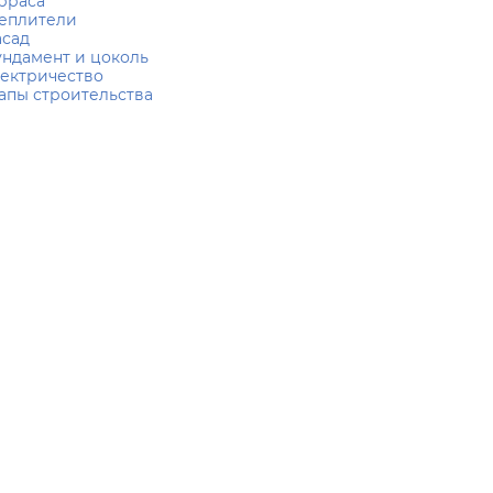
рраса
еплители
сад
ндамент и цоколь
ектричество
апы строительства