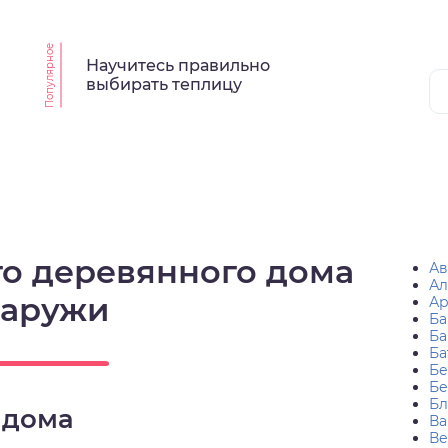
Популярное
Научитесь правильно
выбирать теплицу
го деревянного дома
Ав
Ал
наружи
Ар
Ба
Ба
Ба
Бе
Бе
Бл
 дома
Ва
Ве