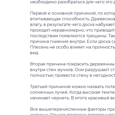
необходимо разобраться для чего это 
Первой и основной причиной, по кото
впитывающая способность. Древесина
влагу, в результате чего доска набухае
проходит неравномерно, что приводит
последствии появляются трещины. Такж
причина гниения внутри. Если доска с
Плесень не особо влияет на прочность
вид.
Вторая причина покрасить деревянны
внутри стен жучков. Они разрушают стр
полностью привести стену в негодност
Третьей причиной можно назвать поте
солнечных лучей. Когда высокая темпе
начинает чернеть. В итоге красивый 
Все вышеперечисленные факторы прив
жилища. Однако покраска деревянног