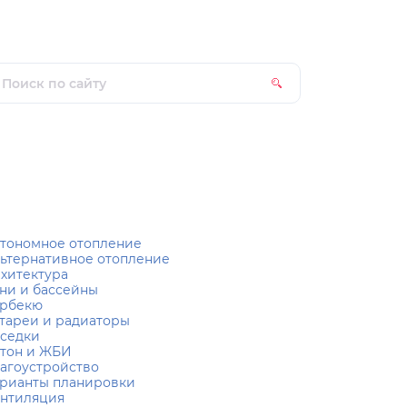
тономное отопление
ьтернативное отопление
хитектура
ни и бассейны
рбекю
тареи и радиаторы
седки
тон и ЖБИ
агоустройство
рианты планировки
нтиляция