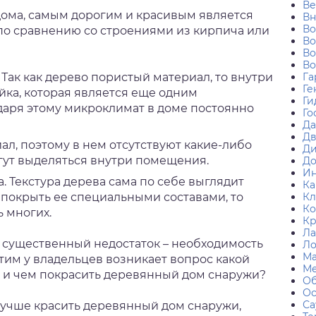
Ве
дома, самым дорогим и красивым является
Вн
В
по сравнению со строениями из кирпича или
Во
Во
Во
ак как дерево пористый материал, то внутри
Га
Ге
йка, которая является еще одним
Ги
аря этому микроклимат в доме постоянно
Го
Да
Дв
ал, поэтому в нем отсутствуют какие-либо
Ди
гут выделяться внутри помещения.
До
Ин
 Текстура дерева сама по себе выглядит
Ка
 покрыть ее специальными составами, то
Кл
Ко
 многих.
К
Ла
н существенный недостаток – необходимость
Л
Ма
тим у владельцев возникает вопрос какой
Ме
 и чем покрасить деревянный дом снаружи?
Об
О
Са
лучше красить деревянный дом снаружи,