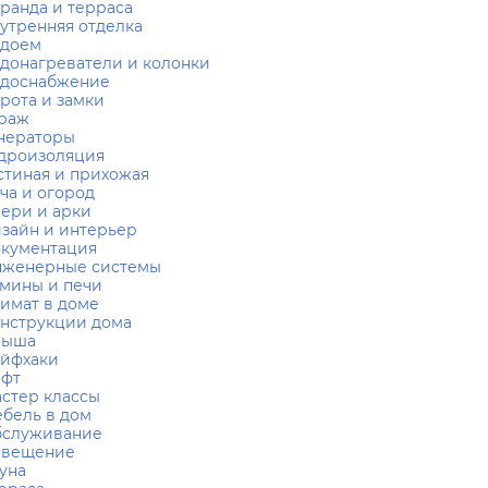
ранда и терраса
утренняя отделка
одоем
донагреватели и колонки
доснабжение
рота и замки
раж
нераторы
дроизоляция
стиная и прихожая
ча и огород
ери и арки
зайн и интерьер
кументация
женерные системы
мины и печи
имат в доме
нструкции дома
рыша
йфхаки
офт
стер классы
бель в дом
служивание
свещение
уна