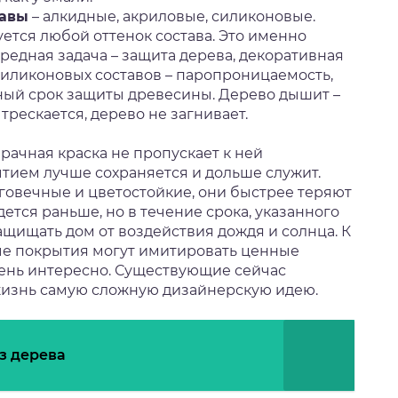
тавы
– алкидные, акриловые, силиконовые.
уется любой оттенок состава. Это именно
редная задача – защита дерева, декоративная
иликоновых составов – паропроницаемость,
нный срок защиты древесины. Дерево дышит –
трескается, дерево не загнивает.
рачная краска не пропускает к ней
ытием лучше сохраняется и дольше служит.
говечные и цветостойкие, они быстрее теряют
ется раньше, но в течение срока, указанного
щищать дом от воздействия дождя и солнца. К
е покрытия могут имитировать ценные
чень интересно. Существующие сейчас
жизнь самую сложную дизайнерскую идею.
з дерева