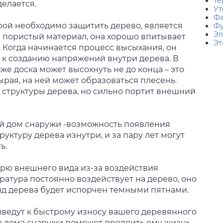
Те
делается.
Ут
Фа
рой необходимо защитить дерево, является
Фу
Эл
 пористый материал, она хорошо впитывает
Эт
т. Когда начинается процесс высыхания, он
 к созданию напряжений внутри дерева. В
е доска может высохнуть не до конца – это
ырая, на ней может образоваться плесень.
 структуры дерева, но сильно портит внешний
й дом снаружи -возможность появления
уктуру дерева изнутри, и за пару лет могут
ь.
рю внешнего вида из-за воздействия
ратура постоянно воздействует на дерево, оно
вид дерева будет испорчен темными пятнами.
едут к быстрому износу вашего деревянного
о дома снаружи поможет продлить ему жизнь