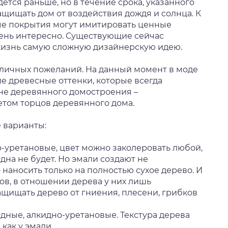
ется раньше, но в течение срока, указанного
щищать дом от воздействия дождя и солнца. К
е покрытия могут имитировать ценные
чень интересно. Существующие сейчас
жизнь самую сложную дизайнерскую идею.
и личных пожеланий. На данный момент в моде
е древесные оттенки, которые всегда
йне деревянного домостроения –
том торцов деревянного дома.
 варианты:
о-уретановые, цвет можно заколеровать любой,
дна не будет. Но эмали создают не
наносить только на полностью сухое дерево. И
ов, в отношении дерева у них лишь
ащищать дерево от гниения, плесени, грибков
идные, алкидно-уретановые. Текстура дерева
как у эмали.