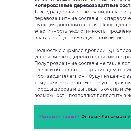
Колерованные деревозащитные сос
Текстура дерева остаётся видна, колер
деревозащитные составы, их первооче
функция дополнительная. Плюсы для с
эластичность, экологичность, продлё
влага свободно выходит – покрытие не 
Полностью скрывая древесину, непроз
ультрафиолет. Дерево под таким покр
Полупрозрачные составы не такие дол
блеск и обновлять покрытие дома прид
производителем, они будут надежно за
тому же колерованные полупрозрачны
породы дерева и выглядеть очень и о
возможности позволяют воплотить в 
Читайте также:
Резные балясины и