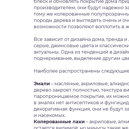
блеск и обновлять покрытие дома прид
производителем, они будут надежно за
тому же колерованные полупрозрачны
породы дерева и выглядеть очень и о
возможности позволяют воплотить в 
Все зависит от дизайна дома, тренда 
серые, джинсовые цвета и классически
актуальны. Одна из тенденций в диза
подчеркивание, выделение другим цве
Наиболее распространены следующие
Эмали
– масляные, акриловые, алкидн
дерево закроет полностью, текстура ви
паропроницаемое покрытие, их можно 
в эмалях нет антисептиков и фунгицид
декоративная функция, они не будут з
и насекомых.
Колерованные лаки
– акриловые, алк
остается видимой, но минусы такие же, 